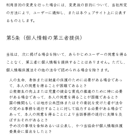
利用目的の変更を行った場合には，変更後の目的について，当社所定
の方法により，ユーザーに通知し，または本ウェブサイト上に公表す
るものとします。
第5条（個人情報の第三者提供）
当社は，次に掲げる場合を除いて，あらかじめユーザーの同意を得る
ことなく，第三者に個人情報を提供することはありません。ただし，
個人情報保護法その他の法令で認められる場合を除きます。
人の生命，身体または財産の保護のために必要がある場合であっ
て，本人の同意を得ることが困難であるとき
公衆衛生の向上または児童の健全な育成の推進のために特に必要
がある場合であって，本人の同意を得ることが困難であるとき
国の機関もしくは地方公共団体またはその委託を受けた者が法令
の定める事務を遂行することに対して協力する必要がある場合で
あって，本人の同意を得ることにより当該事務の遂行に支障を及
ぼすおそれがあるとき
予め次の事項を告知あるいは公表し，かつ当協会が個人情報保護
委員会に届出をしたとき