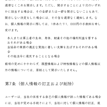
遅滞なくこれを開示します。ただし，開示することにより次のいずれ
かに該当する場合は，その全部または一部を開示しないこともあり，
開示しない決定をした場合には，その旨を遅滞なく通知します。な
お，個人情報の開示に際しては，1件あたり1，000円の手数料を申し
受けます。
本人または第三者の生命，身体，財産その他の権利利益を害する
おそれがある場合
当協会の業務の適正な実施に著しい支障を及ぼすおそれがある場
合
その他法令に違反することとなる場合
前項の定めにかかわらず，履歴情報および特性情報などの個人情報以
外の情報については，原則として開示いたしません。
第7条（個人情報の訂正および削除）
ユーザーは，当社の保有する自己の個人情報が誤った情報である場合
には，当社が定める手続きにより，当社に対して個人情報の訂正，追