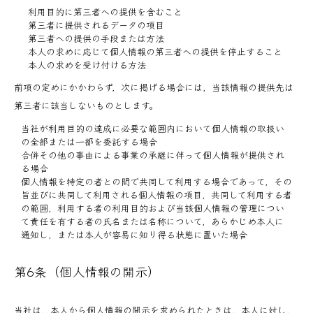
利用目的に第三者への提供を含むこと
第三者に提供されるデータの項目
第三者への提供の手段または方法
本人の求めに応じて個人情報の第三者への提供を停止すること
本人の求めを受け付ける方法
前項の定めにかかわらず，次に掲げる場合には，当該情報の提供先は
第三者に該当しないものとします。
当社が利用目的の達成に必要な範囲内において個人情報の取扱い
の全部または一部を委託する場合
合併その他の事由による事業の承継に伴って個人情報が提供され
る場合
個人情報を特定の者との間で共同して利用する場合であって，その
旨並びに共同して利用される個人情報の項目，共同して利用する者
の範囲，利用する者の利用目的および当該個人情報の管理につい
て責任を有する者の氏名または名称について，あらかじめ本人に
通知し，または本人が容易に知り得る状態に置いた場合
第6条（個人情報の開示）
当社は，本人から個人情報の開示を求められたときは，本人に対し，