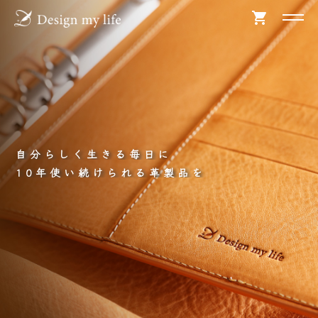
shopping_cart
自分らしく生きる毎日に
10年使い続けられる革製品を