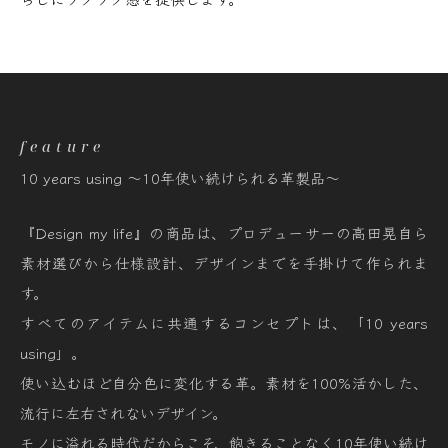
feature
10 years using ～10年使い続けられる革製品～
『Design my life』の商品は、プロデューサーの高田晃自ら
素材選びから仕様設計、デザインまでを手掛けて作られま
す。
すべてのアイテムに共通するコンセプトは、「10 years
using」。
使い込むほど自分色に変化する革。素材を100%活かした、
流行に左右されないデザイン。
モノに溢れる時代だからこそ、飽きることなく10年使い続け