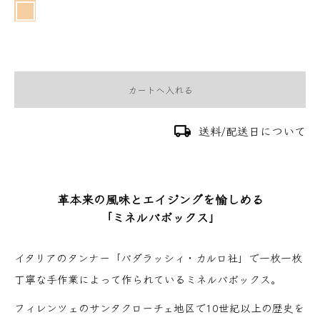
カートへ入れる
local_shipping
送料/配送日について
革本来の風味とエイジングを愉しめる
「ミネルバボックス」
イタリアのタンナー「バダラッシィ・カルロ社」で一枚一枚
丁寧な手作業によって作られているミネルバボックス。
フィレンツェのサンタクローチェ地区で10世紀以上の歴史を