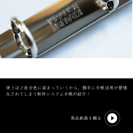
使うほど自分色に染まっていくから、勝手に手帳活用が習慣
化されてしまう新作システム手帳の紹介！
play_circle_filled
商品動画を観る