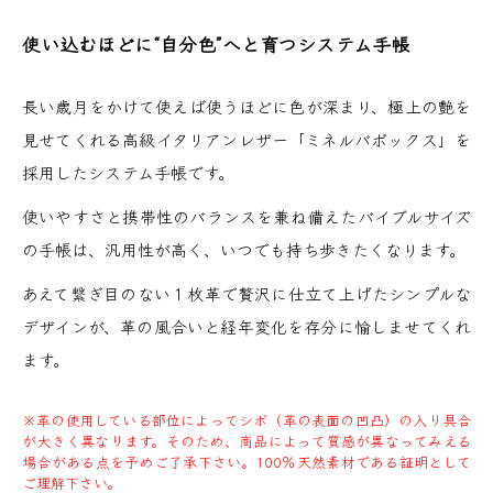
使い込むほどに“自分色”へと育つシステム手帳
長い歳月をかけて使えば使うほどに色が深まり、極上の艶を
見せてくれる高級イタリアンレザー「ミネルバボックス」を
採用したシステム手帳です。
使いやすさと携帯性のバランスを兼ね備えたバイブルサイズ
の手帳は、汎用性が高く、いつでも持ち歩きたくなります。
あえて繋ぎ目のない１枚革で贅沢に仕立て上げたシンプルな
デザインが、革の風合いと経年変化を存分に愉しませてくれ
ます。
※革の使用している部位によってシボ（革の表面の凹凸）の入り具合
が大きく異なります。そのため、商品によって質感が異なってみえる
場合がある点を予めご了承下さい。100％天然素材である証明として
ご理解下さい。