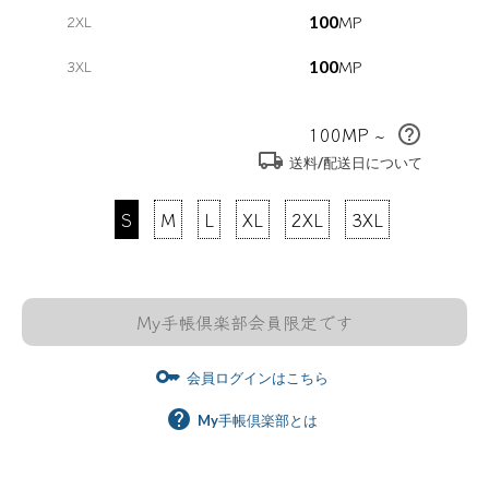
MP
2XL
100
MP
3XL
100
100
MP ~
help_outline
local_shipping
送料/配送日について
S
M
L
XL
2XL
3XL
My手帳倶楽部会員限定です
key
会員ログインはこちら
help
My手帳倶楽部とは