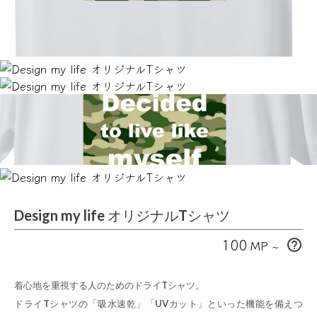
Design my life オリジナルTシャツ
100
MP ~
help_outline
着心地を重視する人のためのドライTシャツ。
ドライTシャツの「吸水速乾」「UVカット」といった機能を備えつ