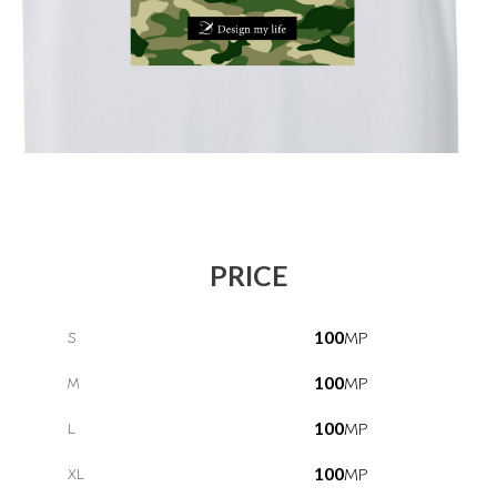
PRICE
MP
S
100
MP
M
100
MP
L
100
MP
XL
100