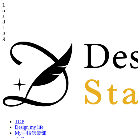
L
o
a
d
i
n
g
TOP
Design my life
My手帳倶楽部