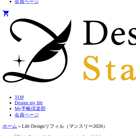
会員ページ
shopping_cart
TOP
Design my life
My手帳倶楽部
会員ページ
ホーム
»
Life Designリフィル（マンスリー2026）