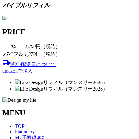
バイブルリフィル
PRICE
A5
2,200
円（税込）
バイブル
1,870
円（税込）
local_shipping
送料/配送日について
amazonで購入
MENU
TOP
Stationery
My手帳倶楽部